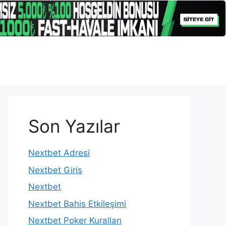
Son Yazılar
Nextbet Adresi
Nextbet Giriş
Nextbet
Nextbet Bahis Etkileşimi
Nextbet Poker Kuralları