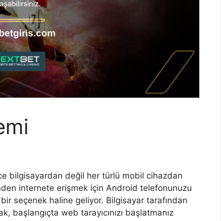
emi
ce bilgisayardan değil her türlü mobil cihazdan
inden internete erişmek için Android telefonunuzu
bir seçenek haline geliyor. Bilgisayar tarafından
arak, başlangıçta web tarayıcınızı başlatmanız