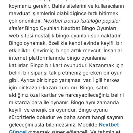
koymanız gerekir. Bahis sitelerini ve kullanıcıların
mevduat işlemlerini olabildiğince hızlı bitirmek
çok önemlidir.
Nextbet bonus kataloğu popüler
siteler
Bingo Oyunları Nextbet Bingo Oyunları
web sitesi nostaljik bingo oyunları sunmaktadır.
Bingo oynamak, özellikle kendi evinde keyifli bir
etkinliktir. Çevrimiçi bingo artık mevcut. İnsanlar
internet platformlarında bingo oyunlarına
katılırlar. Bingo bir kart oyunudur. Kazanmak için
belirli bir siparişi takip etmeniz gereken bir oyun
gibi. Ayrıca bir bingo yarışması var. İlgili herkes
için bir kazan-kazan durumu. Bingo, satın
aldığınız özel kartlar ve harcayabileceğiniz belirli
miktarda para ile oynanır. Bingo aynı zamanda
keyifli ve enerjik bir oyundur. Bingo oyunu
sürprizlerle doludur ve daha sonra hangi sayının
geleceğini asla bilemezsiniz. Mobilde
Nextbet
Güncel
oynamak süper eğlenceli! Ve tahmin et