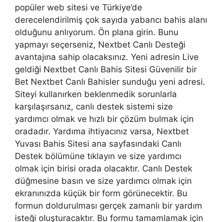
popüler web sitesi ve Türkiye’de
derecelendirilmiş çok sayıda yabancı bahis alanı
olduğunu anlıyorum. Ön plana girin. Bunu
yapmayı seçerseniz, Nextbet Canlı Desteği
avantajına sahip olacaksınız. Yeni adresin Live
geldiği Nextbet Canlı Bahis Sitesi Güvenilir bir
Bet Nextbet Canlı Bahisler sunduğu yeni adresi.
Siteyi kullanırken beklenmedik sorunlarla
karşılaşırsanız, canlı destek sistemi size
yardımcı olmak ve hızlı bir çözüm bulmak için
oradadır. Yardıma ihtiyacınız varsa, Nextbet
Yuvası Bahis Sitesi ana sayfasındaki Canlı
Destek bölümüne tıklayın ve size yardımcı
olmak için birisi orada olacaktır. Canlı Destek
düğmesine basın ve size yardımcı olmak için
ekranınızda küçük bir form görünecektir. Bu
formun doldurulması gerçek zamanlı bir yardım
isteği oluşturacaktır. Bu formu tamamlamak için