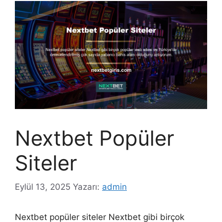
Nextbet Popüler
Siteler
Eylül 13, 2025
Yazarı:
admin
Nextbet popüler siteler Nextbet gibi birçok