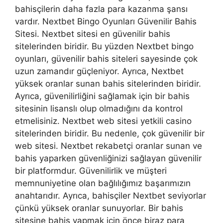
bahisçilerin daha fazla para kazanma şansı
vardır. Nextbet Bingo Oyunları Güvenilir Bahis
Sitesi. Nextbet sitesi en güvenilir bahis
sitelerinden biridir. Bu yüzden Nextbet bingo
oyunları, güvenilir bahis siteleri sayesinde çok
uzun zamandır güçleniyor. Ayrıca, Nextbet
yüksek oranlar sunan bahis sitelerinden biridir.
Ayrıca, güvenilirliğini sağlamak için bir bahis
sitesinin lisanslı olup olmadığını da kontrol
etmelisiniz. Nextbet web sitesi yetkili casino
sitelerinden biridir. Bu nedenle, çok güvenilir bir
web sitesi. Nextbet rekabetçi oranlar sunan ve
bahis yaparken güvenliğinizi sağlayan güvenilir
bir platformdur. Güvenilirlik ve müşteri
memnuniyetine olan bağlılığımız başarımızın
anahtarıdır. Ayrıca, bahisçiler Nextbet seviyorlar
çünkü yüksek oranlar sunuyorlar. Bir bahis
sitesine bahis yapmak için önce biraz para