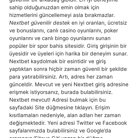
sahip olduğunuzdan emin olmak için
hizmetlerini güncellemeyi asla bırakmazlar.
Nextbet güvenilir destek
en iyi oranları, ücretsiz
ve bonuslarını, canlı casino oyunlarını, poker
oyunlarını ve canlı bingo oyunlarını sunan
popüler bir spor bahis sitesidir. Giriş girişinin bir
üyesidir ve üyeleri için harika bir deneyim sunar.
Nextbet kaydolmak bir esintidir ve giriş
yaptıktan sonra hiçbir zaman güvenli bir şekilde
para yatırabilirsiniz. Artı, adres her zaman
günceldir. Mevcut ve yeni Nextbet giriş adresine
erişmek istiyorsanız, burada bulabilirsiniz.
Nextbet mevcut! Adresi bulmak için bu
sayfadaki Site düğmesine tıklayın. Erişim
kısıtlamaları nedeniyle, alan adları her zaman
değişmektedir. Yeni adresi Twitter ve Facebook
sayfalarımızda bulabilirsiniz ve Google’da