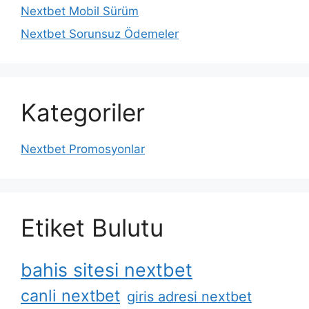
Nextbet Mobil Sürüm
Nextbet Sorunsuz Ödemeler
Kategoriler
Nextbet Promosyonlar
Etiket Bulutu
bahis sitesi nextbet
canli nextbet
giris adresi nextbet