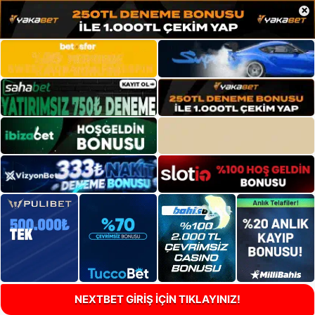
×
NEXTBET GİRİŞ İÇİN TIKLAYINIZ!