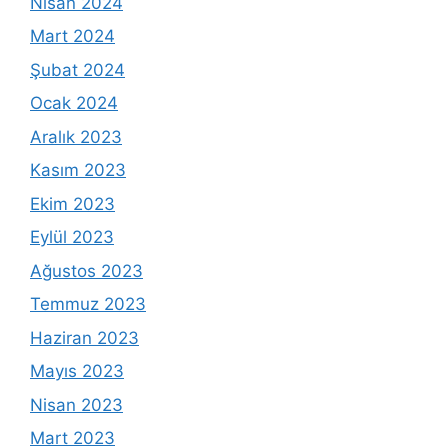
Nisan 2024
Mart 2024
Şubat 2024
Ocak 2024
Aralık 2023
Kasım 2023
Ekim 2023
Eylül 2023
Ağustos 2023
Temmuz 2023
Haziran 2023
Mayıs 2023
Nisan 2023
Mart 2023