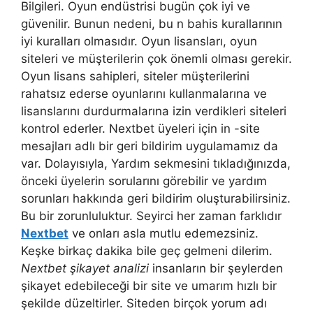
Bilgileri. Oyun endüstrisi bugün çok iyi ve
güvenilir. Bunun nedeni, bu n bahis kurallarının
iyi kuralları olmasıdır. Oyun lisansları, oyun
siteleri ve müşterilerin çok önemli olması gerekir.
Oyun lisans sahipleri, siteler müşterilerini
rahatsız ederse oyunlarını kullanmalarına ve
lisanslarını durdurmalarına izin verdikleri siteleri
kontrol ederler. Nextbet üyeleri için in -site
mesajları adlı bir geri bildirim uygulamamız da
var. Dolayısıyla, Yardım sekmesini tıkladığınızda,
önceki üyelerin sorularını görebilir ve yardım
sorunları hakkında geri bildirim oluşturabilirsiniz.
Bu bir zorunluluktur. Seyirci her zaman farklıdır
Nextbet
ve onları asla mutlu edemezsiniz.
Keşke birkaç dakika bile geç gelmeni dilerim.
Nextbet şikayet analizi
insanların bir şeylerden
şikayet edebileceği bir site ve umarım hızlı bir
şekilde düzeltirler. Siteden birçok yorum adı