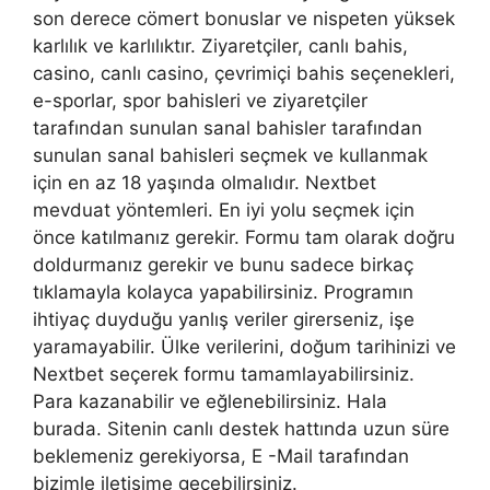
son derece cömert bonuslar ve nispeten yüksek
karlılık ve karlılıktır. Ziyaretçiler, canlı bahis,
casino, canlı casino, çevrimiçi bahis seçenekleri,
e-sporlar, spor bahisleri ve ziyaretçiler
tarafından sunulan sanal bahisler tarafından
sunulan sanal bahisleri seçmek ve kullanmak
için en az 18 yaşında olmalıdır. Nextbet
mevduat yöntemleri. En iyi yolu seçmek için
önce katılmanız gerekir. Formu tam olarak doğru
doldurmanız gerekir ve bunu sadece birkaç
tıklamayla kolayca yapabilirsiniz. Programın
ihtiyaç duyduğu yanlış veriler girerseniz, işe
yaramayabilir. Ülke verilerini, doğum tarihinizi ve
Nextbet seçerek formu tamamlayabilirsiniz.
Para kazanabilir ve eğlenebilirsiniz. Hala
burada. Sitenin canlı destek hattında uzun süre
beklemeniz gerekiyorsa, E -Mail tarafından
bizimle iletişime geçebilirsiniz.