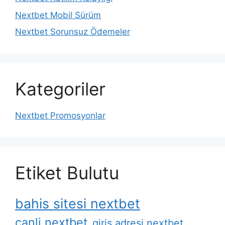
Nextbet Mobil Sürüm
Nextbet Sorunsuz Ödemeler
Kategoriler
Nextbet Promosyonlar
Etiket Bulutu
bahis sitesi nextbet
canli nextbet
giris adresi nextbet