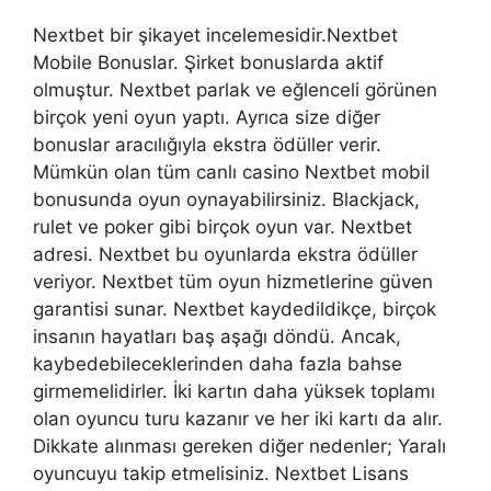
Nextbet bir şikayet incelemesidir.Nextbet
Mobile Bonuslar. Şirket bonuslarda aktif
olmuştur. Nextbet parlak ve eğlenceli görünen
birçok yeni oyun yaptı. Ayrıca size diğer
bonuslar aracılığıyla ekstra ödüller verir.
Mümkün olan tüm canlı casino Nextbet mobil
bonusunda oyun oynayabilirsiniz. Blackjack,
rulet ve poker gibi birçok oyun var. Nextbet
adresi. Nextbet bu oyunlarda ekstra ödüller
veriyor. Nextbet tüm oyun hizmetlerine güven
garantisi sunar. Nextbet kaydedildikçe, birçok
insanın hayatları baş aşağı döndü. Ancak,
kaybedebileceklerinden daha fazla bahse
girmemelidirler. İki kartın daha yüksek toplamı
olan oyuncu turu kazanır ve her iki kartı da alır.
Dikkate alınması gereken diğer nedenler; Yaralı
oyuncuyu takip etmelisiniz. Nextbet Lisans