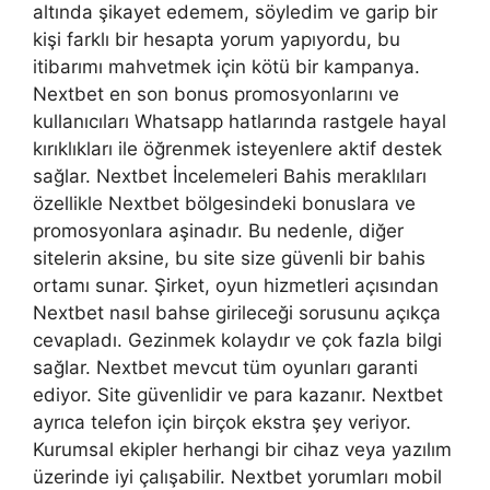
altında şikayet edemem, söyledim ve garip bir
kişi farklı bir hesapta yorum yapıyordu, bu
itibarımı mahvetmek için kötü bir kampanya.
Nextbet en son bonus promosyonlarını ve
kullanıcıları Whatsapp hatlarında rastgele hayal
kırıklıkları ile öğrenmek isteyenlere aktif destek
sağlar. Nextbet İncelemeleri Bahis meraklıları
özellikle Nextbet bölgesindeki bonuslara ve
promosyonlara aşinadır. Bu nedenle, diğer
sitelerin aksine, bu site size güvenli bir bahis
ortamı sunar. Şirket, oyun hizmetleri açısından
Nextbet nasıl bahse girileceği sorusunu açıkça
cevapladı. Gezinmek kolaydır ve çok fazla bilgi
sağlar. Nextbet mevcut tüm oyunları garanti
ediyor. Site güvenlidir ve para kazanır. Nextbet
ayrıca telefon için birçok ekstra şey veriyor.
Kurumsal ekipler herhangi bir cihaz veya yazılım
üzerinde iyi çalışabilir. Nextbet yorumları mobil