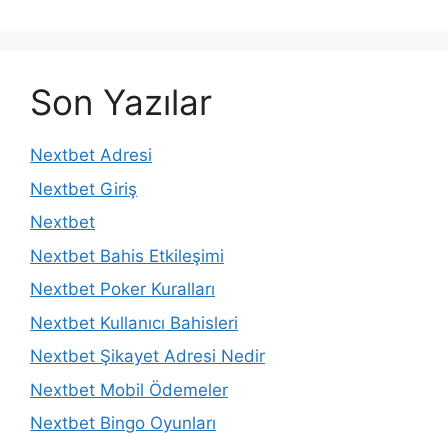
Son Yazılar
Nextbet Adresi
Nextbet Giriş
Nextbet
Nextbet Bahis Etkileşimi
Nextbet Poker Kuralları
Nextbet Kullanıcı Bahisleri
Nextbet Şikayet Adresi Nedir
Nextbet Mobil Ödemeler
Nextbet Bingo Oyunları