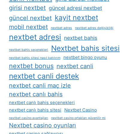
girisi nextbet
güncel adresi nextbet
kayit nextbet
güncel nextbet
mobil nextbet
nextbet adres
nextbet adres değişikliği
nextbet adresi
nextbet bahis
Nextbet bahis sitesi
nextbet bahis seçenekleri
nextbet bingo oyunu
nextbet bahis sitesi nasıl katılırım
nextbet bonus
nextbet canli
nextbet canli destek
nextbet canli maç izle
nextbet canlı bahis
nextbet canlı bahis seçenekleri
nextbet canlı bahis sitesi
Nextbet Casino
nextbet casino avantajları
nextbet casino ortakları güvenilir mi
Nextbet casino oyunları
nextbet casino sağlayıcısı