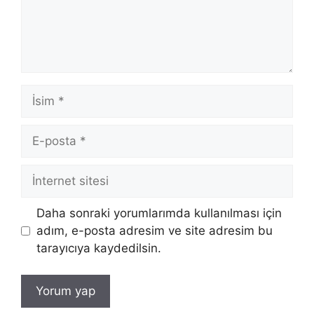
İsim
E-
posta
İnternet
sitesi
Daha sonraki yorumlarımda kullanılması için
adım, e-posta adresim ve site adresim bu
tarayıcıya kaydedilsin.