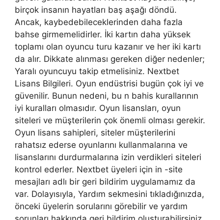
birçok insanın hayatları baş aşağı döndü.
Ancak, kaybedebileceklerinden daha fazla
bahse girmemelidirler. İki kartın daha yüksek
toplamı olan oyuncu turu kazanır ve her iki kartı
da alır. Dikkate alınması gereken diğer nedenler;
Yaralı oyuncuyu takip etmelisiniz. Nextbet
Lisans Bilgileri. Oyun endüstrisi bugün çok iyi ve
güvenilir. Bunun nedeni, bu n bahis kurallarının
iyi kuralları olmasıdır. Oyun lisansları, oyun
siteleri ve müşterilerin çok önemli olması gerekir.
Oyun lisans sahipleri, siteler müşterilerini
rahatsız ederse oyunlarını kullanmalarına ve
lisanslarını durdurmalarına izin verdikleri siteleri
kontrol ederler. Nextbet üyeleri için in -site
mesajları adlı bir geri bildirim uygulamamız da
var. Dolayısıyla, Yardım sekmesini tıkladığınızda,
önceki üyelerin sorularını görebilir ve yardım
sorunları hakkında geri bildirim oluşturabilirsiniz.