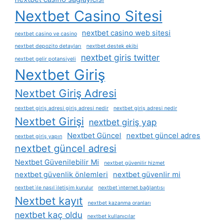
Nextbet Casino Sitesi
nextbet casino web sitesi
nextbet casino ve casino
nextbet depozito detayları
nextbet destek ekibi
nextbet giris twitter
nextbet gelir potansiyeli
Nextbet Giriş
Nextbet Giriş Adresi
nextbet giriş adresi giriş adresi nedir
nextbet giriş adresi nedir
Nextbet Girişi
nextbet giriş yap
Nextbet Güncel
nextbet güncel adres
nextbet giriş yapın
nextbet güncel adresi
Nextbet Güvenilebilir Mi
nextbet güvenilir hizmet
nextbet güvenlik önlemleri
nextbet güvenlir mi
nextbet i̇le nasıl i̇letişim kurulur
nextbet i̇nternet bağlantısı
Nextbet kayıt
nextbet kazanma oranları
nextbet kaç oldu
nextbet kullanıcılar