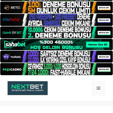
İçeriğe
atla
Menü