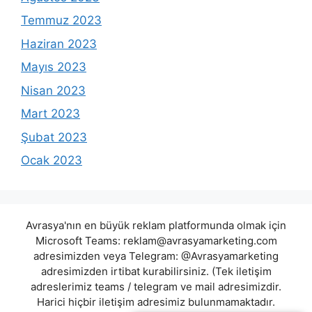
Temmuz 2023
Haziran 2023
Mayıs 2023
Nisan 2023
Mart 2023
Şubat 2023
Ocak 2023
Avrasya'nın en büyük reklam platformunda olmak için
Microsoft Teams:
reklam@avrasyamarketing.com
adresimizden veya Telegram: @Avrasyamarketing
adresimizden irtibat kurabilirsiniz. (Tek iletişim
adreslerimiz teams / telegram ve mail adresimizdir.
Harici hiçbir iletişim adresimiz bulunmamaktadır.