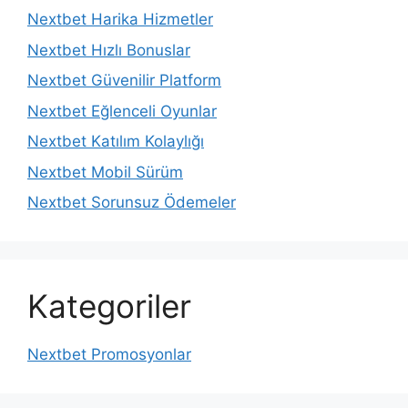
Nextbet Harika Hizmetler
Nextbet Hızlı Bonuslar
Nextbet Güvenilir Platform
Nextbet Eğlenceli Oyunlar
Nextbet Katılım Kolaylığı
Nextbet Mobil Sürüm
Nextbet Sorunsuz Ödemeler
Kategoriler
Nextbet Promosyonlar