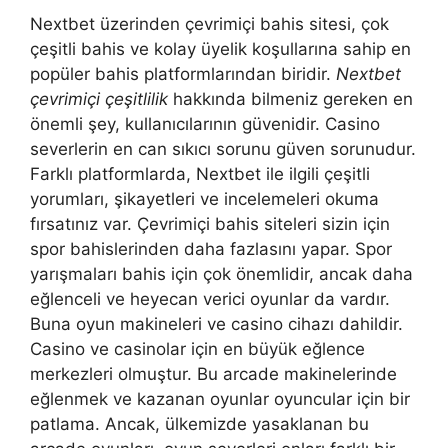
Nextbet üzerinden çevrimiçi bahis sitesi, çok
çeşitli bahis ve kolay üyelik koşullarına sahip en
popüler bahis platformlarından biridir.
Nextbet
çevrimiçi çeşitlilik
hakkında bilmeniz gereken en
önemli şey, kullanıcılarının güvenidir. Casino
severlerin en can sıkıcı sorunu güven sorunudur.
Farklı platformlarda, Nextbet ile ilgili çeşitli
yorumları, şikayetleri ve incelemeleri okuma
fırsatınız var. Çevrimiçi bahis siteleri sizin için
spor bahislerinden daha fazlasını yapar. Spor
yarışmaları bahis için çok önemlidir, ancak daha
eğlenceli ve heyecan verici oyunlar da vardır.
Buna oyun makineleri ve casino cihazı dahildir.
Casino ve casinolar için en büyük eğlence
merkezleri olmuştur. Bu arcade makinelerinde
eğlenmek ve kazanan oyunlar oyuncular için bir
patlama. Ancak, ülkemizde yasaklanan bu