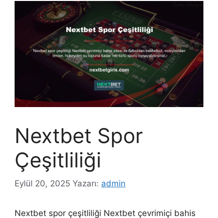
Nextbet Spor
Çeşitliliği
Eylül 20, 2025
Yazarı:
admin
Nextbet spor çeşitliliği Nextbet çevrimiçi bahis