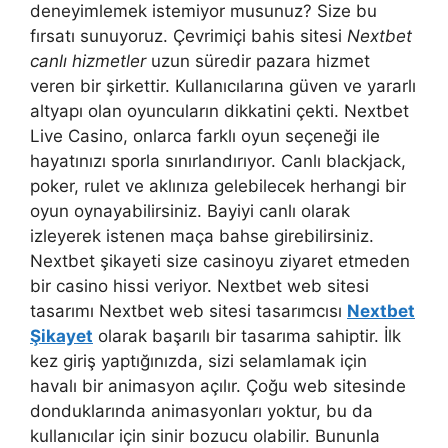
deneyimlemek istemiyor musunuz? Size bu
fırsatı sunuyoruz. Çevrimiçi bahis sitesi
Nextbet
canlı hizmetler
uzun süredir pazara hizmet
veren bir şirkettir. Kullanıcılarına güven ve yararlı
altyapı olan oyuncuların dikkatini çekti. Nextbet
Live Casino, onlarca farklı oyun seçeneği ile
hayatınızı sporla sınırlandırıyor. Canlı blackjack,
poker, rulet ve aklınıza gelebilecek herhangi bir
oyun oynayabilirsiniz. Bayiyi canlı olarak
izleyerek istenen maça bahse girebilirsiniz.
Nextbet şikayeti size casinoyu ziyaret etmeden
bir casino hissi veriyor. Nextbet web sitesi
tasarımı Nextbet web sitesi tasarımcısı
Nextbet
Şikayet
olarak başarılı bir tasarıma sahiptir. İlk
kez giriş yaptığınızda, sizi selamlamak için
havalı bir animasyon açılır. Çoğu web sitesinde
donduklarında animasyonları yoktur, bu da
kullanıcılar için sinir bozucu olabilir. Bununla