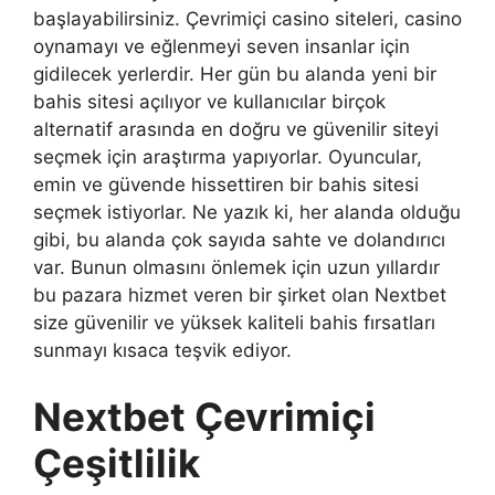
başlayabilirsiniz. Çevrimiçi casino siteleri, casino
oynamayı ve eğlenmeyi seven insanlar için
gidilecek yerlerdir. Her gün bu alanda yeni bir
bahis sitesi açılıyor ve kullanıcılar birçok
alternatif arasında en doğru ve güvenilir siteyi
seçmek için araştırma yapıyorlar. Oyuncular,
emin ve güvende hissettiren bir bahis sitesi
seçmek istiyorlar. Ne yazık ki, her alanda olduğu
gibi, bu alanda çok sayıda sahte ve dolandırıcı
var. Bunun olmasını önlemek için uzun yıllardır
bu pazara hizmet veren bir şirket olan Nextbet
size güvenilir ve yüksek kaliteli bahis fırsatları
sunmayı kısaca teşvik ediyor.
Nextbet Çevrimiçi
Çeşitlilik