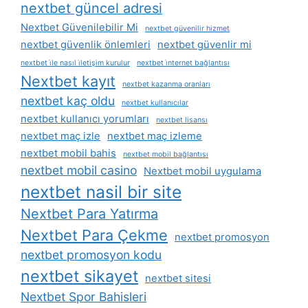
nextbet güncel adresi
Nextbet Güvenilebilir Mi
nextbet güvenilir hizmet
nextbet güvenlik önlemleri
nextbet güvenlir mi
nextbet i̇le nasıl i̇letişim kurulur
nextbet i̇nternet bağlantısı
Nextbet kayıt
nextbet kazanma oranları
nextbet kaç oldu
nextbet kullanıcılar
nextbet kullanıcı yorumları
nextbet lisansı
nextbet maç izle
nextbet maç izleme
nextbet mobil bahis
nextbet mobil bağlantısı
nextbet mobil casino
Nextbet mobil uygulama
nextbet nasil bir site
Nextbet Para Yatırma
Nextbet Para Çekme
nextbet promosyon
nextbet promosyon kodu
nextbet sikayet
nextbet sitesi
Nextbet Spor Bahisleri