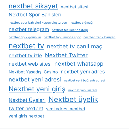
nextbet sikayet
nextbet sitesi
Nextbet Spor Bahisleri
nextbet spor bahisleri kupon oluşturucu
nextbet sığınağı
nextbet telegram
nextbet teslimat desteği
nextbet tipik görünüm
nextbet toplumunda spor
nextbet trafik bariyeri
nextbet tv
nextbet tv canli maç
Nextbet Twitter
nextbet tv izle
nextbet whatsapp
nextbet web sitesi
nextbet yeni adres
Nextbet Yasadışı Casino
nextbet yeni adresi
nextbet yeni bağlantı adresi
Nextbet yeni giriş
nextbet yeni sistem
Nextbet üyelik
Nextbet Üyeleri
twitter nextbet
yeni adresi nextbet
yeni giris nextbet