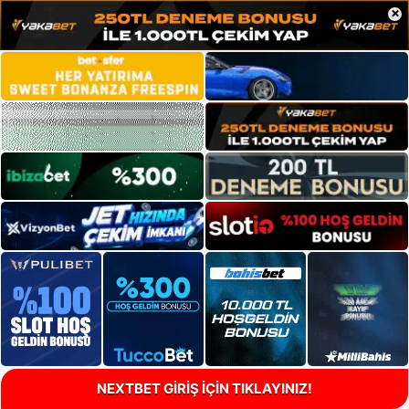
×
NEXTBET GİRİŞ İÇİN TIKLAYINIZ!