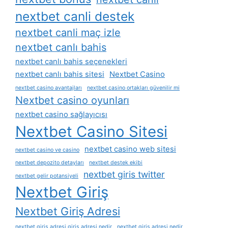
nextbet canli destek
nextbet canli maç izle
nextbet canlı bahis
nextbet canlı bahis seçenekleri
nextbet canlı bahis sitesi
Nextbet Casino
nextbet casino avantajları
nextbet casino ortakları güvenilir mi
Nextbet casino oyunları
nextbet casino sağlayıcısı
Nextbet Casino Sitesi
nextbet casino web sitesi
nextbet casino ve casino
nextbet depozito detayları
nextbet destek ekibi
nextbet giris twitter
nextbet gelir potansiyeli
Nextbet Giriş
Nextbet Giriş Adresi
nextbet giriş adresi giriş adresi nedir
nextbet giriş adresi nedir