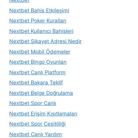
Nextbet
Nextbet Bahis Etkileşimi
Nextbet Poker Kuralları
Nextbet Kullanıcı Bahisleri
Nextbet Şikayet Adresi Nedir
Nextbet Mobil Ödemeler
Nextbet Bingo Oyunları
Nextbet Canlı Platform
Nextbet Bakara Teklif
Nextbet Belge Doğrulama
Nextbet Spor Canlı
Nextbet Erişim Kısıtlamaları
Nextbet Spor Çeşitliliği
Nextbet Canlı Yardım