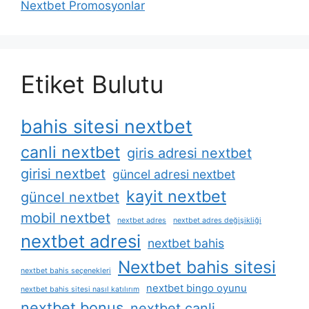
Nextbet Promosyonlar
Etiket Bulutu
bahis sitesi nextbet
canli nextbet
giris adresi nextbet
girisi nextbet
güncel adresi nextbet
kayit nextbet
güncel nextbet
mobil nextbet
nextbet adres
nextbet adres değişikliği
nextbet adresi
nextbet bahis
Nextbet bahis sitesi
nextbet bahis seçenekleri
nextbet bingo oyunu
nextbet bahis sitesi nasıl katılırım
nextbet bonus
nextbet canli