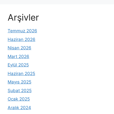
Arşivler
Temmuz 2026
Haziran 2026
Nisan 2026
Mart 2026
Eylül 2025
Haziran 2025
Mayıs 2025
Şubat 2025
Ocak 2025
Aralık 2024