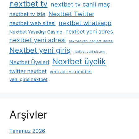
nextbet tv
nextbet tv canli maç
Nextbet Twitter
nextbet tv izle
nextbet whatsapp
nextbet web sitesi
nextbet yeni adres
Nextbet Yasadışı Casino
nextbet yeni adresi
nextbet yeni bağlantı adresi
Nextbet yeni giriş
nextbet yeni sistem
Nextbet üyelik
Nextbet Üyeleri
twitter nextbet
yeni adresi nextbet
yeni giris nextbet
Arşivler
Temmuz 2026