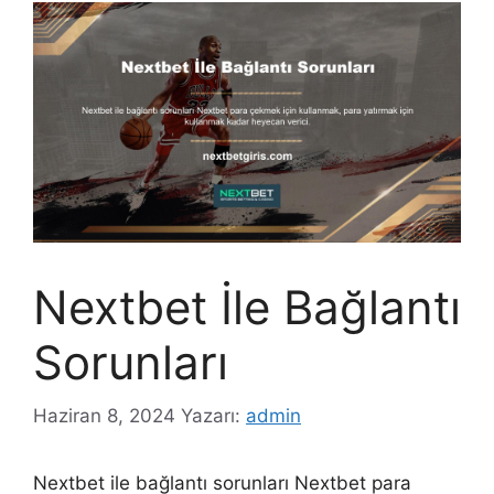
Nextbet İle Bağlantı
Sorunları
Haziran 8, 2024
Yazarı:
admin
Nextbet ile bağlantı sorunları Nextbet para