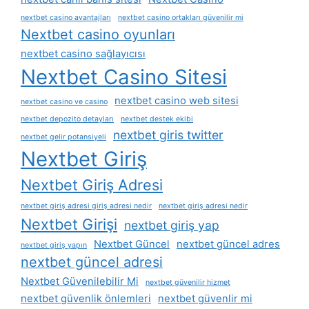
nextbet casino avantajları
nextbet casino ortakları güvenilir mi
Nextbet casino oyunları
nextbet casino sağlayıcısı
Nextbet Casino Sitesi
nextbet casino web sitesi
nextbet casino ve casino
nextbet depozito detayları
nextbet destek ekibi
nextbet giris twitter
nextbet gelir potansiyeli
Nextbet Giriş
Nextbet Giriş Adresi
nextbet giriş adresi giriş adresi nedir
nextbet giriş adresi nedir
Nextbet Girişi
nextbet giriş yap
Nextbet Güncel
nextbet güncel adres
nextbet giriş yapın
nextbet güncel adresi
Nextbet Güvenilebilir Mi
nextbet güvenilir hizmet
nextbet güvenlik önlemleri
nextbet güvenlir mi