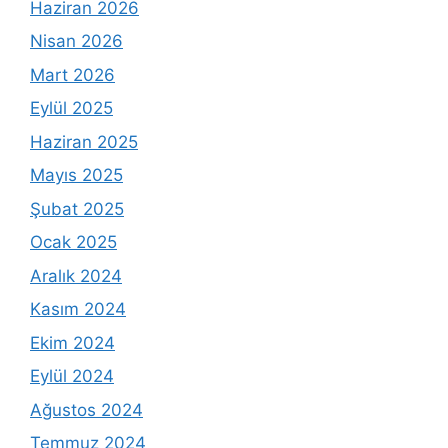
Haziran 2026
Nisan 2026
Mart 2026
Eylül 2025
Haziran 2025
Mayıs 2025
Şubat 2025
Ocak 2025
Aralık 2024
Kasım 2024
Ekim 2024
Eylül 2024
Ağustos 2024
Temmuz 2024