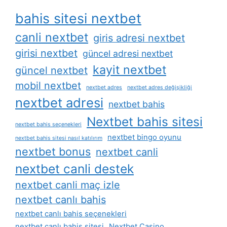
bahis sitesi nextbet
canli nextbet
giris adresi nextbet
girisi nextbet
güncel adresi nextbet
kayit nextbet
güncel nextbet
mobil nextbet
nextbet adres
nextbet adres değişikliği
nextbet adresi
nextbet bahis
Nextbet bahis sitesi
nextbet bahis seçenekleri
nextbet bingo oyunu
nextbet bahis sitesi nasıl katılırım
nextbet bonus
nextbet canli
nextbet canli destek
nextbet canli maç izle
nextbet canlı bahis
nextbet canlı bahis seçenekleri
nextbet canlı bahis sitesi
Nextbet Casino