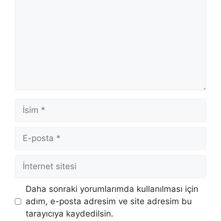
İsim
E-
posta
İnternet
sitesi
Daha sonraki yorumlarımda kullanılması için
adım, e-posta adresim ve site adresim bu
tarayıcıya kaydedilsin.