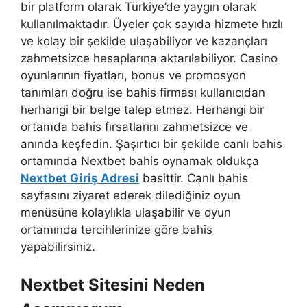
bir platform olarak Türkiye’de yaygın olarak
kullanılmaktadır. Üyeler çok sayıda hizmete hızlı
ve kolay bir şekilde ulaşabiliyor ve kazançları
zahmetsizce hesaplarına aktarılabiliyor. Casino
oyunlarının fiyatları, bonus ve promosyon
tanımları doğru ise bahis firması kullanıcıdan
herhangi bir belge talep etmez. Herhangi bir
ortamda bahis fırsatlarını zahmetsizce ve
anında keşfedin. Şaşırtıcı bir şekilde canlı bahis
ortamında Nextbet bahis oynamak oldukça
Nextbet Giriş Adresi
basittir. Canlı bahis
sayfasını ziyaret ederek dilediğiniz oyun
menüsüne kolaylıkla ulaşabilir ve oyun
ortamında tercihlerinize göre bahis
yapabilirsiniz.
Nextbet Sitesini Neden