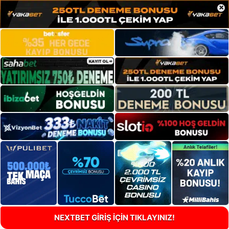
×
NEXTBET GİRİŞ İÇİN TIKLAYINIZ!