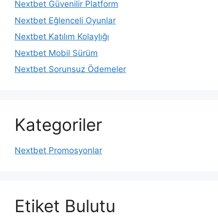
Nextbet Güvenilir Platform
Nextbet Eğlenceli Oyunlar
Nextbet Katılım Kolaylığı
Nextbet Mobil Sürüm
Nextbet Sorunsuz Ödemeler
Kategoriler
Nextbet Promosyonlar
Etiket Bulutu