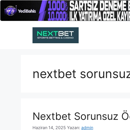
İçeriğe
atla
nextbet sorunsu
Nextbet Sorunsuz Ö
Haziran 14, 2025
Yazarı:
admin