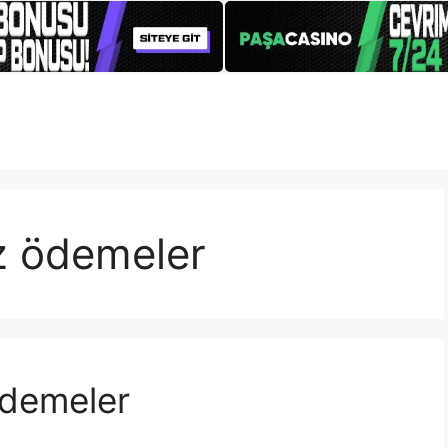
z ödemeler
demeler