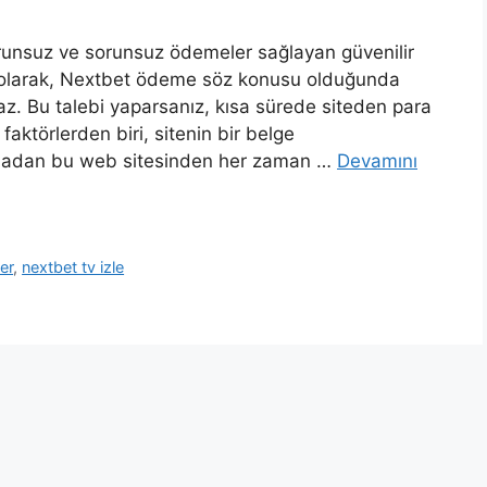
unsuz ve sorunsuz ödemeler sağlayan güvenilir
klı olarak, Nextbet ödeme söz konusu olduğunda
az. Bu talebi yaparsanız, kısa sürede siteden para
faktörlerden biri, sitenin bir belge
lmadan bu web sitesinden her zaman …
Devamını
er
,
nextbet tv izle