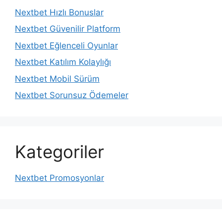
Nextbet Hızlı Bonuslar
Nextbet Güvenilir Platform
Nextbet Eğlenceli Oyunlar
Nextbet Katılım Kolaylığı
Nextbet Mobil Sürüm
Nextbet Sorunsuz Ödemeler
Kategoriler
Nextbet Promosyonlar