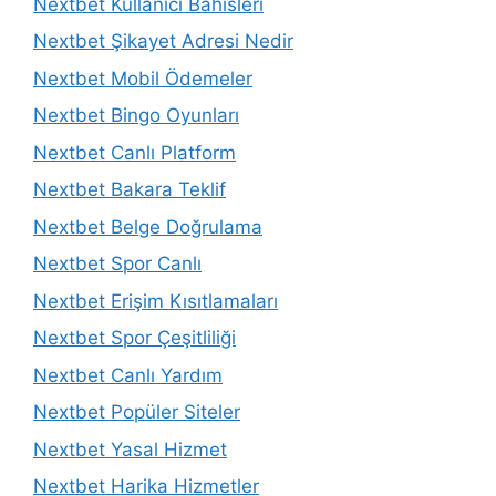
Nextbet Kullanıcı Bahisleri
Nextbet Şikayet Adresi Nedir
Nextbet Mobil Ödemeler
Nextbet Bingo Oyunları
Nextbet Canlı Platform
Nextbet Bakara Teklif
Nextbet Belge Doğrulama
Nextbet Spor Canlı
Nextbet Erişim Kısıtlamaları
Nextbet Spor Çeşitliliği
Nextbet Canlı Yardım
Nextbet Popüler Siteler
Nextbet Yasal Hizmet
Nextbet Harika Hizmetler