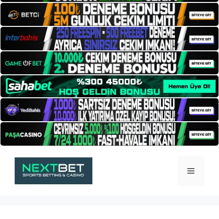
İçeriğe
atla
Menü