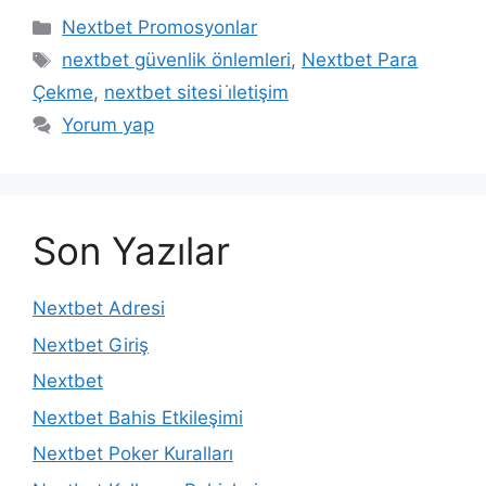
Kategoriler
Nextbet Promosyonlar
Etiketler
nextbet güvenlik önlemleri
,
Nextbet Para
Çekme
,
nextbet sitesi i̇letişim
Yorum yap
Son Yazılar
Nextbet Adresi
Nextbet Giriş
Nextbet
Nextbet Bahis Etkileşimi
Nextbet Poker Kuralları