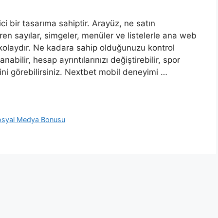
i bir tasarıma sahiptir. Arayüz, ne satın
ren sayılar, simgeler, menüler ve listelerle ana web
 kolaydır. Ne kadara sahip olduğunuzu kontrol
abilir, hesap ayrıntılarınızı değiştirebilir, spor
iğini görebilirsiniz. Nextbet mobil deneyimi …
osyal Medya Bonusu