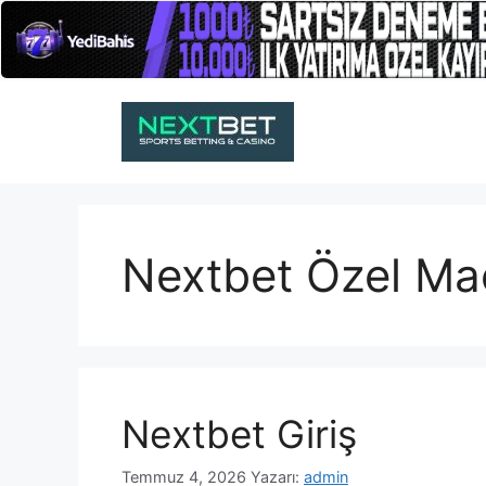
İçeriğe
atla
Nextbet Özel Ma
Nextbet Giriş
Temmuz 4, 2026
Yazarı:
admin