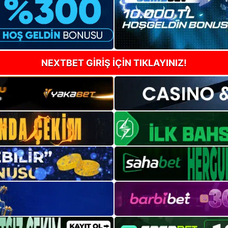
NEXTBET GİRİŞ İÇİN TIKLAYINIZ!