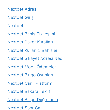
Nextbet Adresi
Nextbet Giriş
Nextbet
Nextbet Bahis Etkileşimi
Nextbet Poker Kuralları
Nextbet Kullanıcı Bahisleri
Nextbet Şikayet Adresi Nedir
Nextbet Mobil Ödemeler
Nextbet Bingo Oyunları
Nextbet Canlı Platform
Nextbet Bakara Teklif
Nextbet Belge Doğrulama
Nextbet Spor Canlı