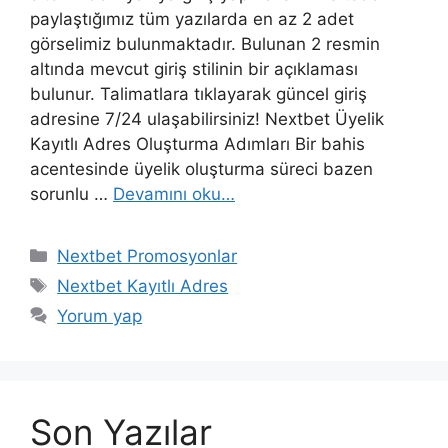
paylaştığımız tüm yazılarda en az 2 adet
görselimiz bulunmaktadır. Bulunan 2 resmin
altında mevcut giriş stilinin bir açıklaması
bulunur. Talimatlara tıklayarak güncel giriş
adresine 7/24 ulaşabilirsiniz! Nextbet Üyelik
Kayıtlı Adres Oluşturma Adımları Bir bahis
acentesinde üyelik oluşturma süreci bazen
sorunlu …
Devamını oku…
Kategoriler
Nextbet Promosyonlar
Etiketler
Nextbet Kayıtlı Adres
Yorum yap
Son Yazılar