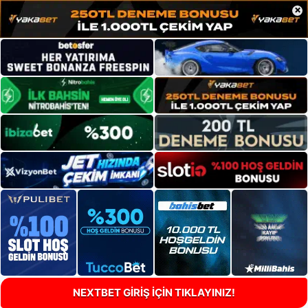
×
NEXTBET GİRİŞ İÇİN TIKLAYINIZ!