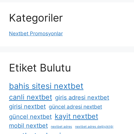
Kategoriler
Nextbet Promosyonlar
Etiket Bulutu
bahis sitesi nextbet
canli nextbet
giris adresi nextbet
girisi nextbet
güncel adresi nextbet
kayit nextbet
güncel nextbet
mobil nextbet
nextbet adres
nextbet adres değişikliği