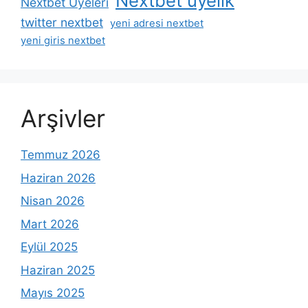
Nextbet üyelik
Nextbet Üyeleri
twitter nextbet
yeni adresi nextbet
yeni giris nextbet
Arşivler
Temmuz 2026
Haziran 2026
Nisan 2026
Mart 2026
Eylül 2025
Haziran 2025
Mayıs 2025