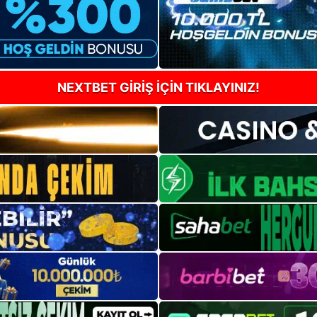
NEXTBET GİRİŞ İÇİN TIKLAYINIZ!