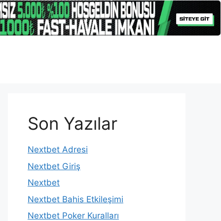
Son Yazılar
Nextbet Adresi
Nextbet Giriş
Nextbet
Nextbet Bahis Etkileşimi
Nextbet Poker Kuralları