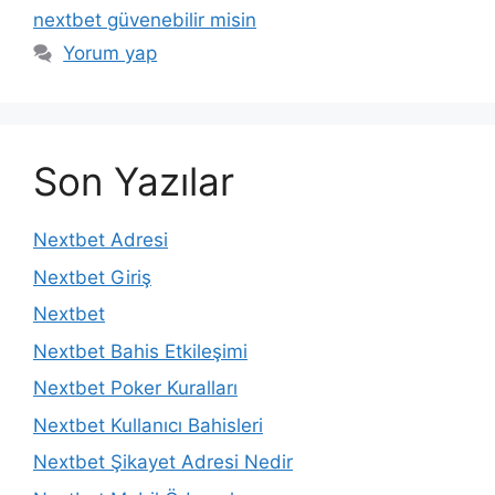
nextbet güvenebilir misin
Yorum yap
Son Yazılar
Nextbet Adresi
Nextbet Giriş
Nextbet
Nextbet Bahis Etkileşimi
Nextbet Poker Kuralları
Nextbet Kullanıcı Bahisleri
Nextbet Şikayet Adresi Nedir