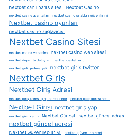
nextbet canlı bahis sitesi
Nextbet Casino
nextbet casino avantajları
nextbet casino ortakları güvenilir mi
Nextbet casino oyunları
nextbet casino sağlayıcısı
Nextbet Casino Sitesi
nextbet casino web sitesi
nextbet casino ve casino
nextbet depozito detayları
nextbet destek ekibi
nextbet giris twitter
nextbet gelir potansiyeli
Nextbet Giriş
Nextbet Giriş Adresi
nextbet giriş adresi giriş adresi nedir
nextbet giriş adresi nedir
Nextbet Girişi
nextbet giriş yap
Nextbet Güncel
nextbet güncel adres
nextbet giriş yapın
nextbet güncel adresi
Nextbet Güvenilebilir Mi
nextbet güvenilir hizmet