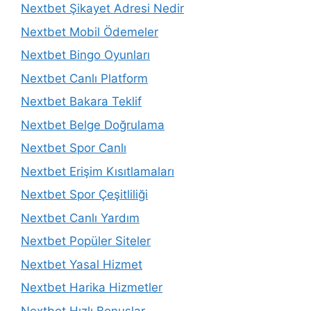
Nextbet Şikayet Adresi Nedir
Nextbet Mobil Ödemeler
Nextbet Bingo Oyunları
Nextbet Canlı Platform
Nextbet Bakara Teklif
Nextbet Belge Doğrulama
Nextbet Spor Canlı
Nextbet Erişim Kısıtlamaları
Nextbet Spor Çeşitliliği
Nextbet Canlı Yardım
Nextbet Popüler Siteler
Nextbet Yasal Hizmet
Nextbet Harika Hizmetler
Nextbet Hızlı Bonuslar