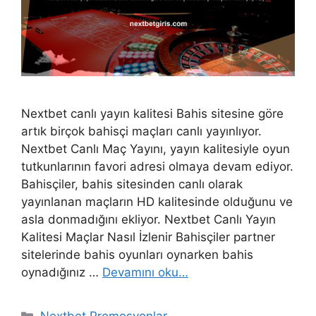
Nextbet canlı yayın kalitesi Bahis sitesine göre
artık birçok bahisçi maçları canlı yayınlıyor.
Nextbet Canlı Maç Yayını, yayın kalitesiyle oyun
tutkunlarının favori adresi olmaya devam ediyor.
Bahisçiler, bahis sitesinden canlı olarak
yayınlanan maçların HD kalitesinde olduğunu ve
asla donmadığını ekliyor. Nextbet Canlı Yayın
Kalitesi Maçlar Nasıl İzlenir Bahisçiler partner
sitelerinde bahis oyunları oynarken bahis
oynadığınız …
Devamını oku…
Kategoriler