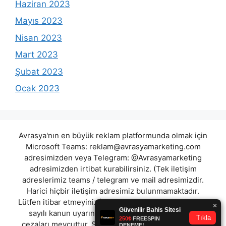
Haziran 2023
Mayıs 2023
Nisan 2023
Mart 2023
Şubat 2023
Ocak 2023
Avrasya'nın en büyük reklam platformunda olmak için
Microsoft Teams:
reklam@avrasyamarketing.com
adresimizden veya Telegram: @Avrasyamarketing
adresimizden irtibat kurabilirsiniz. (Tek iletişim
adreslerimiz teams / telegram ve mail adresimizdir.
Harici hiçbir iletişim adresimiz bulunmamaktadır.
Lütfen itibar etmeyiniz.) Türkiye yasalarına göre 7258
sayılı kanun uyarınca yasa dışı bahis oynamanın
cezaları mevcuttur. Şu an bulunduğunuz site hiç bir