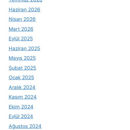
Haziran 2026
Nisan 2026
Mart 2026
Eylül 2025
Haziran 2025
Mayıs 2025
Şubat 2025
Ocak 2025
Aralık 2024
Kasım 2024
Ekim 2024
Eylül 2024
Ağustos 2024