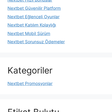
Nextbet Güvenilir Platform
Nextbet Eğlenceli Oyunlar
Nextbet Katılım Kolaylığı
Nextbet Mobil Sürüm
Nextbet Sorunsuz Ödemeler
Kategoriler
Nextbet Promosyonlar