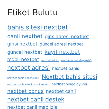
Etiket Bulutu
bahis sitesi nextbet
canli nextbet
giris adresi nextbet
girisi nextbet
güncel adresi nextbet
kayit nextbet
güncel nextbet
mobil nextbet
nextbet adres
nextbet adres değişikliği
nextbet adresi
nextbet bahis
Nextbet bahis sitesi
nextbet bahis seçenekleri
nextbet bingo oyunu
nextbet bahis sitesi nasıl katılırım
nextbet bonus
nextbet canli
nextbet canli destek
nextbet canli maç izle