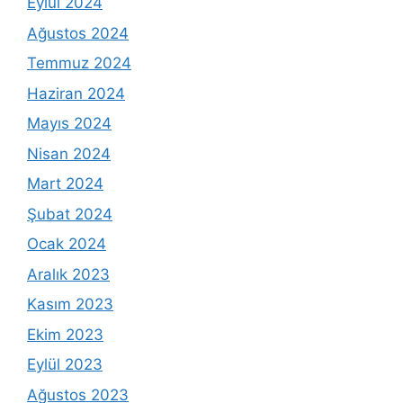
Eylül 2024
Ağustos 2024
Temmuz 2024
Haziran 2024
Mayıs 2024
Nisan 2024
Mart 2024
Şubat 2024
Ocak 2024
Aralık 2023
Kasım 2023
Ekim 2023
Eylül 2023
Ağustos 2023