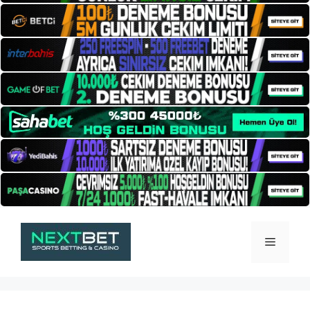
İçeriğe
atla
Menü