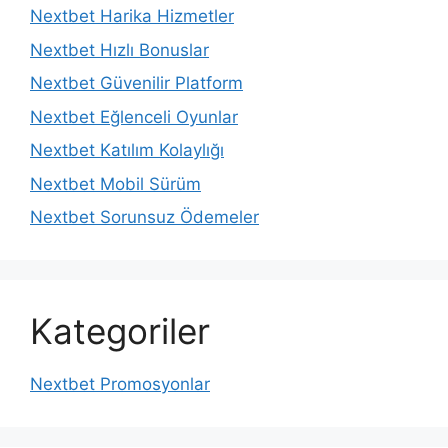
Nextbet Harika Hizmetler
Nextbet Hızlı Bonuslar
Nextbet Güvenilir Platform
Nextbet Eğlenceli Oyunlar
Nextbet Katılım Kolaylığı
Nextbet Mobil Sürüm
Nextbet Sorunsuz Ödemeler
Kategoriler
Nextbet Promosyonlar