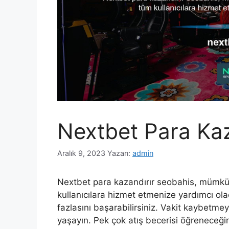
Nextbet Para Kaz
Aralık 9, 2023
Yazarı:
admin
Nextbet para kazandırır seobahis, mümk
kullanıcılara hizmet etmenize yardımcı ola
fazlasını başarabilirsiniz. Vakit kaybetme
yaşayın. Pek çok atış becerisi öğreneceği