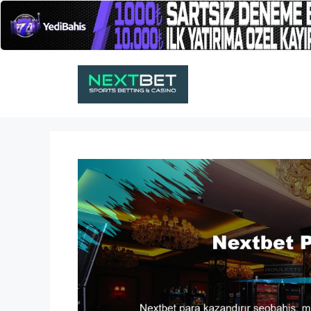
İçeriğe
atla