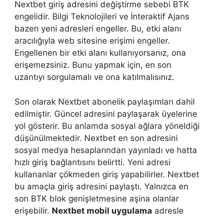
Nextbet giriş adresini değiştirme sebebi BTK
engelidir. Bilgi Teknolojileri ve İnteraktif Ajans
bazen yeni adresleri engeller. Bu, etki alanı
aracılığıyla web sitesine erişimi engeller.
Engellenen bir etki alanı kullanıyorsanız, ona
erişemezsiniz. Bunu yapmak için, en son
uzantıyı sorgulamalı ve ona katılmalısınız.
Son olarak Nextbet abonelik paylaşımları dahil
edilmiştir. Güncel adresini paylaşarak üyelerine
yol gösterir. Bu anlamda sosyal ağlara yöneldiği
düşünülmektedir. Nextbet en son adresini
sosyal medya hesaplarından yayınladı ve hatta
hızlı giriş bağlantısını belirtti. Yeni adresi
kullananlar çökmeden giriş yapabilirler. Nextbet
bu amaçla giriş adresini paylaştı. Yalnızca en
son BTK blok genişletmesine aşina olanlar
erişebilir.
Nextbet mobil uygulama
adresle