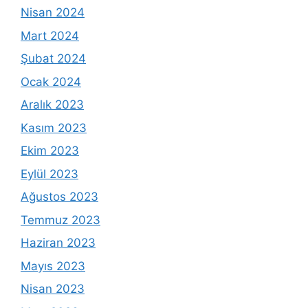
Nisan 2024
Mart 2024
Şubat 2024
Ocak 2024
Aralık 2023
Kasım 2023
Ekim 2023
Eylül 2023
Ağustos 2023
Temmuz 2023
Haziran 2023
Mayıs 2023
Nisan 2023