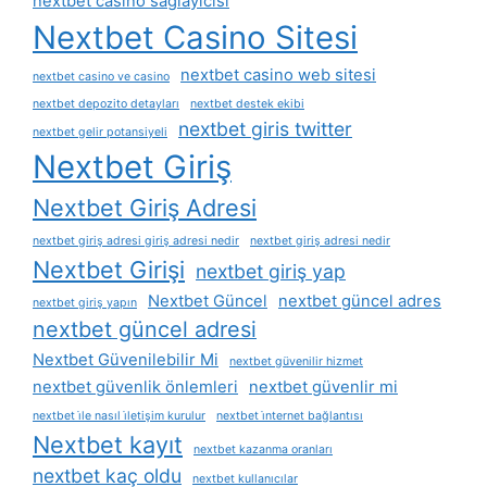
nextbet casino sağlayıcısı
Nextbet Casino Sitesi
nextbet casino web sitesi
nextbet casino ve casino
nextbet depozito detayları
nextbet destek ekibi
nextbet giris twitter
nextbet gelir potansiyeli
Nextbet Giriş
Nextbet Giriş Adresi
nextbet giriş adresi giriş adresi nedir
nextbet giriş adresi nedir
Nextbet Girişi
nextbet giriş yap
Nextbet Güncel
nextbet güncel adres
nextbet giriş yapın
nextbet güncel adresi
Nextbet Güvenilebilir Mi
nextbet güvenilir hizmet
nextbet güvenlik önlemleri
nextbet güvenlir mi
nextbet i̇le nasıl i̇letişim kurulur
nextbet i̇nternet bağlantısı
Nextbet kayıt
nextbet kazanma oranları
nextbet kaç oldu
nextbet kullanıcılar