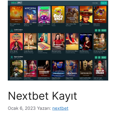
Nextbet Kayıt
Ocak 6, 2023
Yazarı:
nextbet