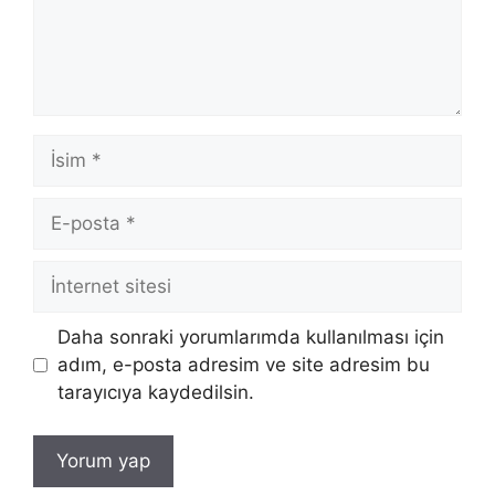
İsim
E-
posta
İnternet
sitesi
Daha sonraki yorumlarımda kullanılması için
adım, e-posta adresim ve site adresim bu
tarayıcıya kaydedilsin.