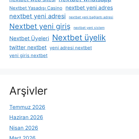
nextbet yeni adres
Nextbet Yasadışı Casino
nextbet yeni adresi
nextbet yeni bağlantı adresi
Nextbet yeni giriş
nextbet yeni sistem
Nextbet üyelik
Nextbet Üyeleri
twitter nextbet
yeni adresi nextbet
yeni giris nextbet
Arşivler
Temmuz 2026
Haziran 2026
Nisan 2026
Mart 2026