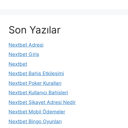
Son Yazılar
Nextbet Adresi
Nextbet Giriş
Nextbet
Nextbet Bahis Etkileşimi
Nextbet Poker Kuralları
Nextbet Kullanıcı Bahisleri
Nextbet Şikayet Adresi Nedir
Nextbet Mobil Ödemeler
Nextbet Bingo Oyunları