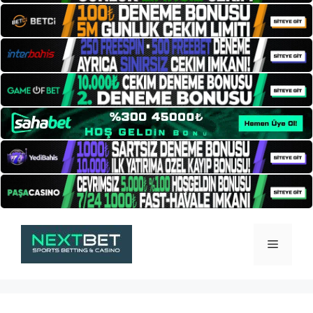
İçeriğe
atla
Menü