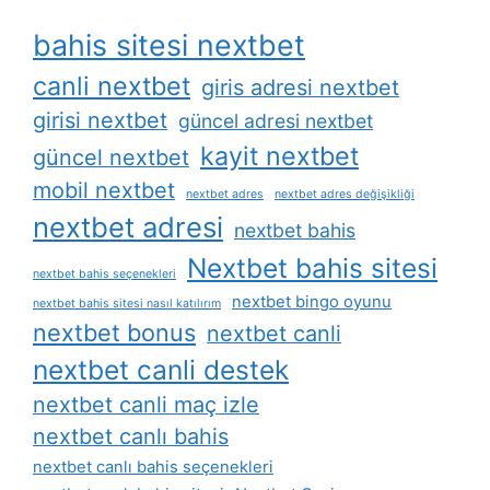
bahis sitesi nextbet
canli nextbet
giris adresi nextbet
girisi nextbet
güncel adresi nextbet
kayit nextbet
güncel nextbet
mobil nextbet
nextbet adres
nextbet adres değişikliği
nextbet adresi
nextbet bahis
Nextbet bahis sitesi
nextbet bahis seçenekleri
nextbet bingo oyunu
nextbet bahis sitesi nasıl katılırım
nextbet bonus
nextbet canli
nextbet canli destek
nextbet canli maç izle
nextbet canlı bahis
nextbet canlı bahis seçenekleri