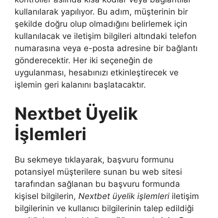
kullanılarak yapılıyor. Bu adım, müşterinin bir
şekilde doğru olup olmadığını belirlemek için
kullanılacak ve iletişim bilgileri altındaki telefon
numarasına veya e-posta adresine bir bağlantı
gönderecektir. Her iki seçeneğin de
uygulanması, hesabınızı etkinleştirecek ve
işlemin geri kalanını başlatacaktır.
Nextbet Üyelik
İşlemleri
Bu sekmeye tıklayarak, başvuru formunu
potansiyel müşterilere sunan bu web sitesi
tarafından sağlanan bu başvuru formunda
kişisel bilgilerin,
Nextbet üyelik işlemleri
iletişim
bilgilerinin ve kullanıcı bilgilerinin talep edildiği