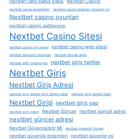
nextbet canlı bahis sitesi
Nextbet Casino
nextbet casino avantajları
nextbet casino ortakları güvenilir mi
Nextbet casino oyunları
nextbet casino sağlayıcısı
Nextbet Casino Sitesi
nextbet casino web sitesi
nextbet casino ve casino
nextbet depozito detayları
nextbet destek ekibi
nextbet giris twitter
nextbet gelir potansiyeli
Nextbet Giriş
Nextbet Giriş Adresi
nextbet giriş adresi giriş adresi nedir
nextbet giriş adresi nedir
Nextbet Girişi
nextbet giriş yap
Nextbet Güncel
nextbet güncel adres
nextbet giriş yapın
nextbet güncel adresi
Nextbet Güvenilebilir Mi
nextbet güvenilir hizmet
nextbet güvenlik önlemleri
nextbet güvenlir mi