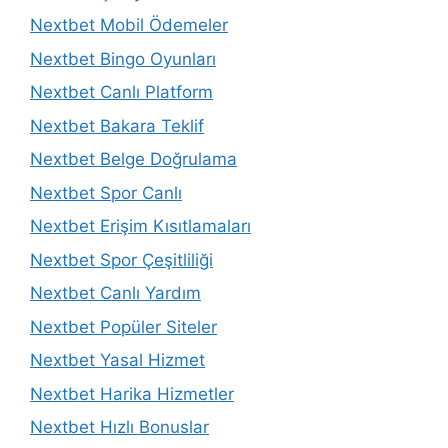
Nextbet Mobil Ödemeler
Nextbet Bingo Oyunları
Nextbet Canlı Platform
Nextbet Bakara Teklif
Nextbet Belge Doğrulama
Nextbet Spor Canlı
Nextbet Erişim Kısıtlamaları
Nextbet Spor Çeşitliliği
Nextbet Canlı Yardım
Nextbet Popüler Siteler
Nextbet Yasal Hizmet
Nextbet Harika Hizmetler
Nextbet Hızlı Bonuslar