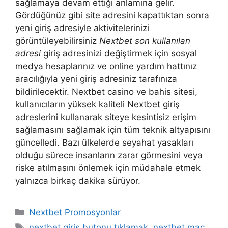
sağlamaya devam ettiği anlamına gelir.
Gördüğünüz gibi site adresini kapattıktan sonra
yeni giriş adresiyle aktivitelerinizi
görüntüleyebilirsiniz
Nextbet son kullanılan
adresi
giriş adresinizi değiştirmek için sosyal
medya hesaplarınız ve online yardım hattınız
aracılığıyla yeni giriş adresiniz tarafınıza
bildirilecektir. Nextbet casino ve bahis sitesi,
kullanıcıların yüksek kaliteli Nextbet giriş
adreslerini kullanarak siteye kesintisiz erişim
sağlamasını sağlamak için tüm teknik altyapısını
güncelledi. Bazı ülkelerde seyahat yasakları
olduğu sürece insanların zarar görmesini veya
riske atılmasını önlemek için müdahale etmek
yalnızca birkaç dakika sürüyor.
Kategoriler
Nextbet Promosyonlar
Etiketler
nextbet giriş butonu tıklamak
,
nextbet maç