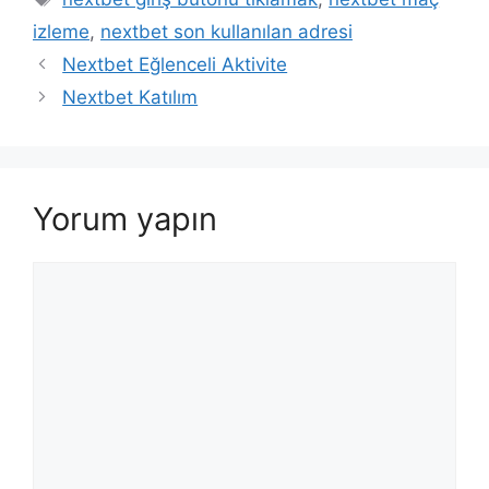
izleme
,
nextbet son kullanılan adresi
Nextbet Eğlenceli Aktivite
Nextbet Katılım
Yorum yapın
Yorum