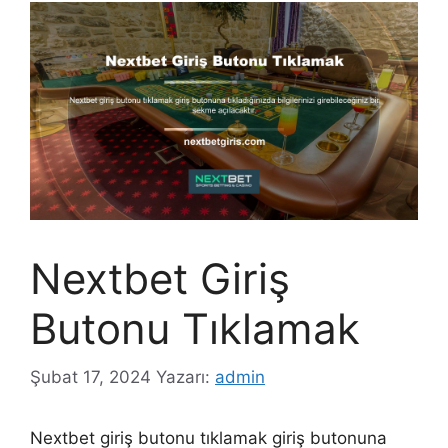
Nextbet Giriş
Butonu Tıklamak
Şubat 17, 2024
Yazarı:
admin
Nextbet giriş butonu tıklamak giriş butonuna