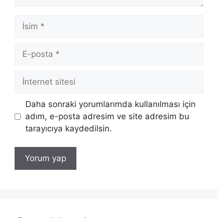
İsim
E-
posta
İnternet
sitesi
Daha sonraki yorumlarımda kullanılması için
adım, e-posta adresim ve site adresim bu
tarayıcıya kaydedilsin.