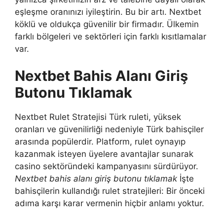
eşleşme oranınızı iyileştirin. Bu bir artı. Nextbet
köklü ve oldukça güvenilir bir firmadır. Ülkemin
farklı bölgeleri ve sektörleri için farklı kısıtlamalar
var.
Nextbet Bahis Alanı Giriş
Butonu Tıklamak
Nextbet Rulet Stratejisi Türk ruleti, yüksek
oranları ve güvenilirliği nedeniyle Türk bahisçiler
arasında popülerdir. Platform, rulet oynayıp
kazanmak isteyen üyelere avantajlar sunarak
casino sektöründeki kampanyasını sürdürüyor.
Nextbet bahis alanı giriş butonu tıklamak
İşte
bahisçilerin kullandığı rulet stratejileri: Bir önceki
adıma karşı karar vermenin hiçbir anlamı yoktur.