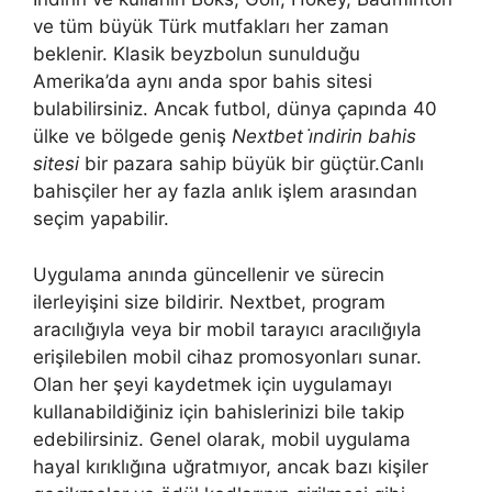
ve tüm büyük Türk mutfakları her zaman
beklenir. Klasik beyzbolun sunulduğu
Amerika’da aynı anda spor bahis sitesi
bulabilirsiniz. Ancak futbol, ​​dünya çapında 40
ülke ve bölgede geniş
Nextbet i̇ndirin bahis
sitesi
bir pazara sahip büyük bir güçtür.Canlı
bahisçiler her ay fazla anlık işlem arasından
seçim yapabilir.
Uygulama anında güncellenir ve sürecin
ilerleyişini size bildirir. Nextbet, program
aracılığıyla veya bir mobil tarayıcı aracılığıyla
erişilebilen mobil cihaz promosyonları sunar.
Olan her şeyi kaydetmek için uygulamayı
kullanabildiğiniz için bahislerinizi bile takip
edebilirsiniz. Genel olarak, mobil uygulama
hayal kırıklığına uğratmıyor, ancak bazı kişiler