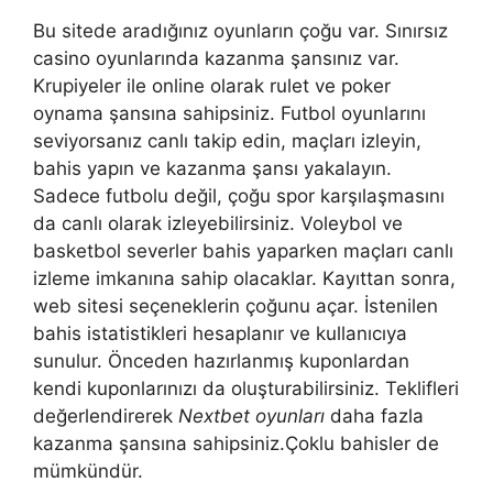
Bu sitede aradığınız oyunların çoğu var. Sınırsız
casino oyunlarında kazanma şansınız var.
Krupiyeler ile online olarak rulet ve poker
oynama şansına sahipsiniz. Futbol oyunlarını
seviyorsanız canlı takip edin, maçları izleyin,
bahis yapın ve kazanma şansı yakalayın.
Sadece futbolu değil, çoğu spor karşılaşmasını
da canlı olarak izleyebilirsiniz. Voleybol ve
basketbol severler bahis yaparken maçları canlı
izleme imkanına sahip olacaklar. Kayıttan sonra,
web sitesi seçeneklerin çoğunu açar. İstenilen
bahis istatistikleri hesaplanır ve kullanıcıya
sunulur. Önceden hazırlanmış kuponlardan
kendi kuponlarınızı da oluşturabilirsiniz. Teklifleri
değerlendirerek
Nextbet oyunları
daha fazla
kazanma şansına sahipsiniz.Çoklu bahisler de
mümkündür.