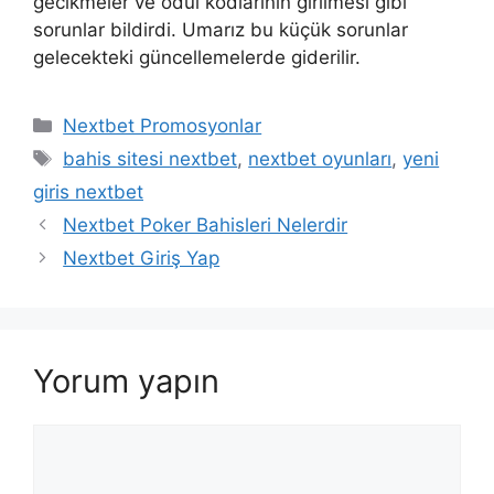
gecikmeler ve ödül kodlarının girilmesi gibi
sorunlar bildirdi. Umarız bu küçük sorunlar
gelecekteki güncellemelerde giderilir.
Kategoriler
Nextbet Promosyonlar
Etiketler
bahis sitesi nextbet
,
nextbet oyunları
,
yeni
giris nextbet
Nextbet Poker Bahisleri Nelerdir
Nextbet Giriş Yap
Yorum yapın
Yorum