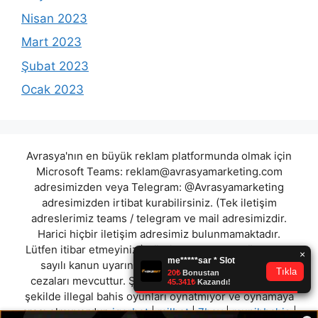
Nisan 2023
Mart 2023
Şubat 2023
Ocak 2023
Avrasya'nın en büyük reklam platformunda olmak için
Microsoft Teams:
reklam@avrasyamarketing.com
adresimizden veya Telegram: @Avrasyamarketing
adresimizden irtibat kurabilirsiniz. (Tek iletişim
adreslerimiz teams / telegram ve mail adresimizdir.
Harici hiçbir iletişim adresimiz bulunmamaktadır.
Lütfen itibar etmeyiniz.) Türkiye yasalarına göre 7258
sayılı kanun uyarınca yasa dışı bahis oynamanın
cezaları mevcuttur. Şu an bulunduğunuz site hiç bir
şekilde illegal bahis oyunları oynatmıyor ve oynamaya
aracı olmuyordur.
igorbet
|
milbet
|
7bey
|
munihbahis
|