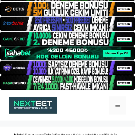
İçeriğe
atla
Menü