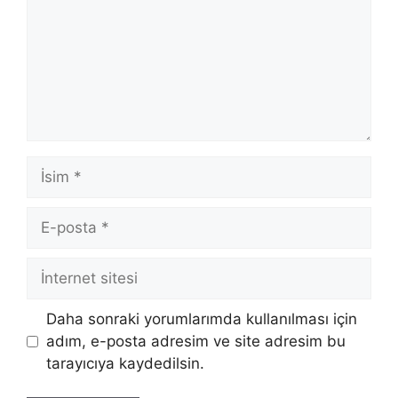
İsim
E-
posta
İnternet
sitesi
Daha sonraki yorumlarımda kullanılması için
adım, e-posta adresim ve site adresim bu
tarayıcıya kaydedilsin.