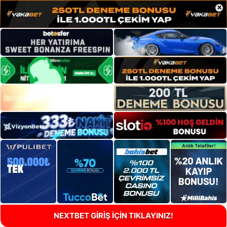
×
NEXTBET GİRİŞ İÇİN TIKLAYINIZ!