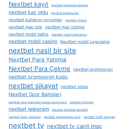
Nextbet kayıt
nextbet kazanma oranları
nextbet kaç oldu
nextbet kullanıcılar
nextbet kullanıcı yorumları
nextbet lisansı
nextbet maç izle
nextbet maç izleme
nextbet mobil bahis
nextbet mobil bağlantısı
nextbet mobil casino
Nextbet mobil uygulama
nextbet nasil bir site
Nextbet Para Yatırma
Nextbet Para Çekme
nextbet promosyon
nextbet promosyon kodu
nextbet sikayet
nextbet sitesi
Nextbet Spor Bahisleri
nextbet spor bahisleri kupon oluşturucu
nextbet sığınağı
nextbet telegram
nextbet teslimat desteği
nextbet tipik görünüm
nextbet toplumunda spor
nextbet trafik bariyeri
nextbet tv
nextbet tv canli maç