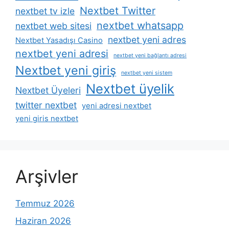
Nextbet Twitter
nextbet tv izle
nextbet whatsapp
nextbet web sitesi
nextbet yeni adres
Nextbet Yasadışı Casino
nextbet yeni adresi
nextbet yeni bağlantı adresi
Nextbet yeni giriş
nextbet yeni sistem
Nextbet üyelik
Nextbet Üyeleri
twitter nextbet
yeni adresi nextbet
yeni giris nextbet
Arşivler
Temmuz 2026
Haziran 2026