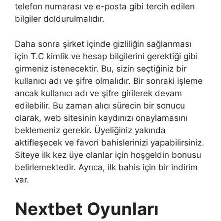
telefon numarası ve e-posta gibi tercih edilen
bilgiler doldurulmalıdır.
Daha sonra şirket içinde gizliliğin sağlanması
için T.C kimlik ve hesap bilgilerini gerektiği gibi
girmeniz istenecektir. Bu, sizin seçtiğiniz bir
kullanıcı adı ve şifre olmalıdır. Bir sonraki işleme
ancak kullanıcı adı ve şifre girilerek devam
edilebilir. Bu zaman alıcı sürecin bir sonucu
olarak, web sitesinin kaydınızı onaylamasını
beklemeniz gerekir. Üyeliğiniz yakında
aktifleşecek ve favori bahislerinizi yapabilirsiniz.
Siteye ilk kez üye olanlar için hoşgeldin bonusu
belirlemektedir. Ayrıca, ilk bahis için bir indirim
var.
Nextbet Oyunları