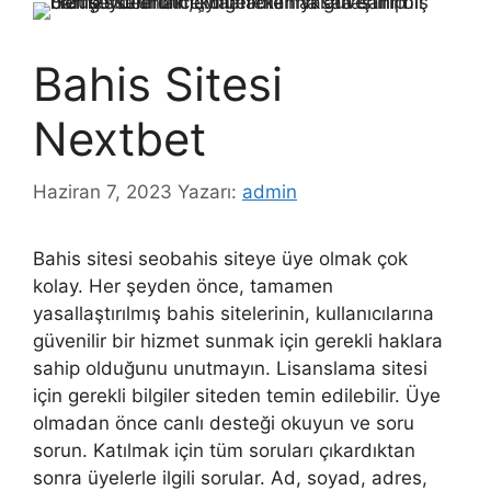
Bahis Sitesi
Nextbet
Haziran 7, 2023
Yazarı:
admin
Bahis sitesi seobahis siteye üye olmak çok
kolay. Her şeyden önce, tamamen
yasallaştırılmış bahis sitelerinin, kullanıcılarına
güvenilir bir hizmet sunmak için gerekli haklara
sahip olduğunu unutmayın. Lisanslama sitesi
için gerekli bilgiler siteden temin edilebilir. Üye
olmadan önce canlı desteği okuyun ve soru
sorun. Katılmak için tüm soruları çıkardıktan
sonra üyelerle ilgili sorular. Ad, soyad, adres,