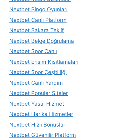
Nextbet Bingo Oyunları
Nextbet Canlı Platform
Nextbet Bakara Teklif
Nextbet Belge Doğrulama
Nextbet Spor Canlı
Nextbet Erişim Kısıtlamaları
Nextbet Spor Çeşitliliği
Nextbet Canlı Yardım
Nextbet Popüler Siteler
Nextbet Yasal Hizmet
Nextbet Harika Hizmetler
Nextbet Hızlı Bonuslar
Nextbet Güvenilir Platform